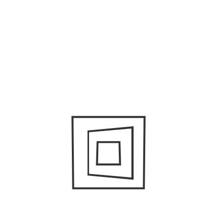
#
Att skaffa barn
Förnya i barnrummet
9TH NOVEMBER 2020
För många är barnrum något som är förknippat med en
hel del färger, leksaker och stök. Om sanningen ska fram
är det ändå trots allt så ett barnrum ser ut majoriteten av
tiden. Att försöka hålla barnets rum lika ordningsamt […]
SÖK
Sök
efter: